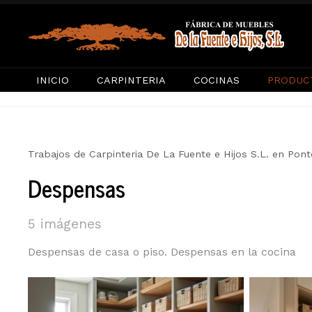
INICIO
CARPINTERIA
COCINAS
PRODUC
Trabajos de Carpinteria De La Fuente e Hijos S.L. en Pon
Despensas
5 imágenes
Despensas de casa o piso. Despensas en la cocina